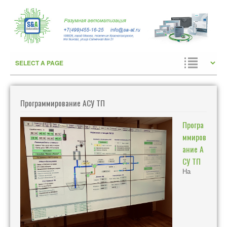
Программирование АСУ ТП
Програ
ммиров
ание А
СУ ТП
На