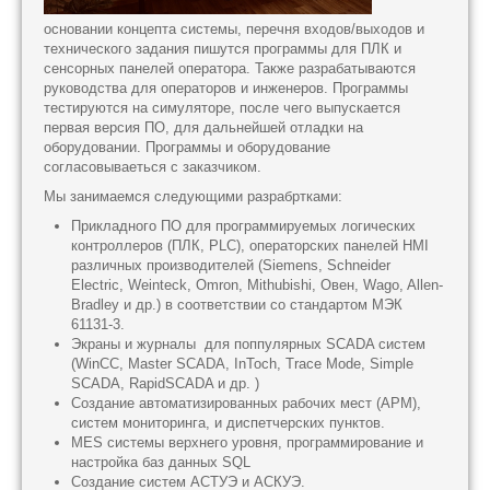
основании концепта системы, перечня входов/выходов и
технического задания пишутся программы для ПЛК и
сенсорных панелей оператора. Также разрабатываются
руководства для операторов и инженеров. Программы
тестируются на симуляторе, после чего выпускается
первая версия ПО, для дальнейшей отладки на
оборудовании. Программы и оборудование
согласовываеться с заказчиком.
Мы занимаемся следующими разрабртками:
Прикладного ПО для программируемых логических
контроллеров (ПЛК, PLC), операторских панелей HMI
различных производителей (Siemens, Schneider
Electric, Weinteck, Omron, Mithubishi, Овен, Wago, Allen-
Bradley и др.) в соответствии со стандартом МЭК
61131-3.
Экраны и журналы для поппулярных SCADA систем
(WinCC, Master SCADА, InToch, Trace Mode, Simple
SCADA, RapidSCADA и др. )
Создание автоматизированных рабочих мест (АРМ),
систем мониторинга, и диспетчерских пунктов.
MES системы верхнего уровня, программирование и
настройка баз данных SQL
Создание систем АСТУЭ и АСКУЭ.